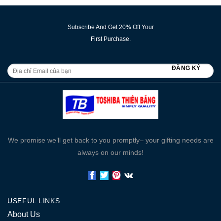
Subscribe And Get 20% Off Your
First Purchase.
We promise we’ll get back to you promptly– your gifting needs are
always on our minds!
USEFUL LINKS
About Us