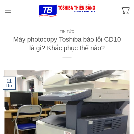
Skip
to
content
TIN TỨC
Máy photocopy Toshiba báo lỗi CD10
là gì? Khắc phục thế nào?
11
Th7