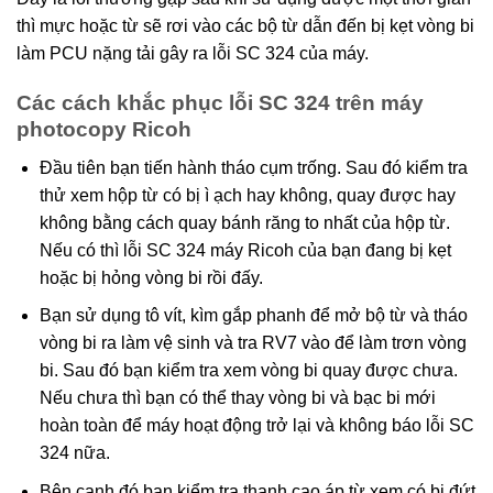
thì mực hoặc từ sẽ rơi vào các bộ từ dẫn đến bị kẹt vòng bi
làm PCU nặng tải gây ra lỗi SC 324 của máy.
Các cách khắc phục lỗi SC 324 trên máy
photocopy Ricoh
Đầu tiên bạn tiến hành tháo cụm trống. Sau đó kiểm tra
thử xem hộp từ có bị ì ạch hay không, quay được hay
không bằng cách quay bánh răng to nhất của hộp từ.
Nếu có thì lỗi SC 324 máy Ricoh của bạn đang bị kẹt
hoặc bị hỏng vòng bi rồi đấy.
Bạn sử dụng tô vít, kìm gắp phanh để mở bộ từ và tháo
vòng bi ra làm vệ sinh và tra RV7 vào để làm trơn vòng
bi. Sau đó bạn kiểm tra xem vòng bi quay được chưa.
Nếu chưa thì bạn có thể thay vòng bi và bạc bi mới
hoàn toàn để máy hoạt động trở lại và không báo lỗi SC
324 nữa.
Bên cạnh đó bạn kiểm tra thanh cao áp từ xem có bị đứt