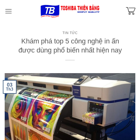
Skip
to
content
TIN TỨC
Khám phá top 5 công nghệ in ấn
được dùng phổ biến nhất hiện nay
03
Th3