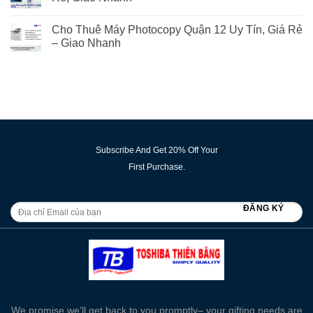
Cho Thuê Máy Photocopy Quận 12 Uy Tín, Giá Rẻ
– Giao Nhanh
Subscribe And Get 20% Off Your
First Purchase.
We promise we’ll get back to you promptly– your gifting needs are