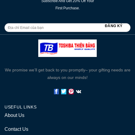
Subscribe And Get 20% Off Your
First Purchase.
We promise we’ll get back to you promptly– your gifting needs are
always on our minds!
USEFUL LINKS
About Us
Contact Us