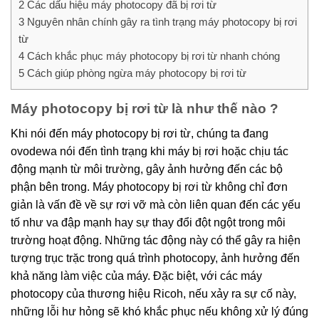
2
Các dấu hiệu máy photocopy đã bị rơi từ
3
Nguyên nhân chính gây ra tình trạng máy photocopy bị rơi
từ
4
Cách khắc phục máy photocopy bị rơi từ nhanh chóng
5
Cách giúp phòng ngừa máy photocopy bị rơi từ
Máy photocopy bị rơi từ là như thế nào ?
Khi nói đến máy photocopy bị rơi từ, chúng ta đang
ovodewa
nói đến
tình trạng khi máy bị rơi hoặc chịu tác
động mạnh từ môi trường, gây ảnh hưởng đến các bộ
phận bên trong. Máy photocopy bị rơi từ không chỉ đơn
giản là vấn đề về sự rơi vỡ mà còn liên quan đến các yếu
tố như va đập mạnh hay sự thay đổi đột ngột trong môi
trường hoạt động. Những tác động này có thể gây ra hiện
tượng trục trặc trong quá trình photocopy, ảnh hưởng đến
khả năng làm việc của máy. Đặc biệt, với các máy
photocopy của thương hiệu Ricoh, nếu xảy ra sự cố này,
những lỗi hư hỏng sẽ khó khắc phục nếu không xử lý đúng