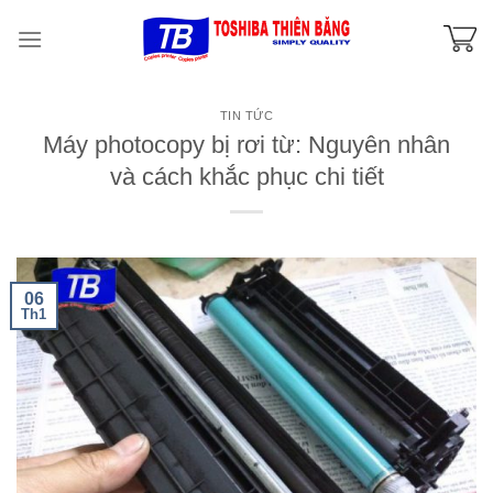
Skip
to
content
TIN TỨC
Máy photocopy bị rơi từ: Nguyên nhân
và cách khắc phục chi tiết
06
Th1