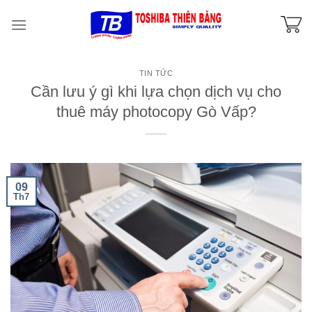
Skip
to
content
TIN TỨC
Cần lưu ý gì khi lựa chọn dịch vụ cho
thuê máy photocopy Gò Vấp?
09
Th7