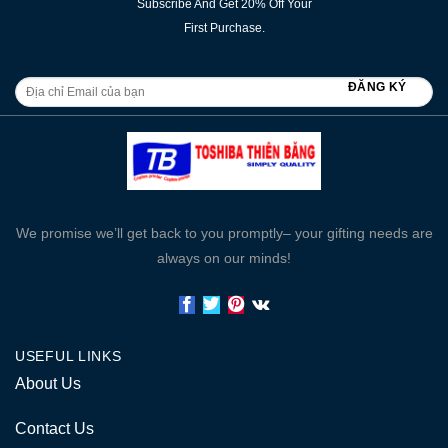
Subscribe And Get 20% Off Your
First Purchase.
We promise we’ll get back to you promptly– your gifting needs are
always on our minds!
USEFUL LINKS
About Us
Contact Us