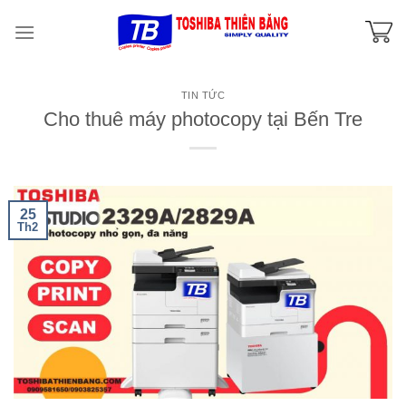
Skip
to
content
TIN TỨC
Cho thuê máy photocopy tại Bến Tre
25
Th2