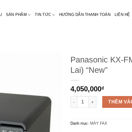
U
SẢN PHẨM
TIN TỨC
HƯỚNG DẪN THANH TOÁN
LIÊN HỆ
Panasonic KX-F
Lai) “New”
4,050,000
₫
Số lượng
THÊM VÀ
Danh mục:
MÁY FAX