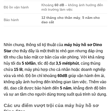
Khoảng
60 dB
– không ảnh hưởng đến
Độ ồn vận hành
môi trường làm việc
12 tháng cho thân máy
,
5 năm cho
Bảo hành
dao cắt
Nhìn chung, thông số kỹ thuật của
máy hủy hồ sơ Dino
Star
cho thấy đây là một thiết bị nhỏ gọn nhưng đáp ứng
tốt nhu cầu bảo mật cơ bản của văn phòng. Với khả năng
hủy tối đa
5 tờ/lần
, tốc độ đạt
3,5 mét/phút
, cùng thùng
chứa
15 lít
, máy phù hợp cho cá nhân hoặc doanh nghiệp
vừa và nhỏ. Độ ồn chỉ khoảng
60dB
giúp vận hành êm ái,
không gây ảnh hưởng đến không gian làm việc. Thêm vào
đó, dao cắt được bảo hành đến
5 năm
, khẳng định độ bền
và sự an tâm cho người dùng trong suốt quá trình sử dụng.
Các ưu điểm vượt trội của máy hủy hồ sơ