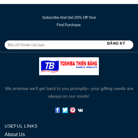
Subscribe And Get 20% Off Your
First Purchase.
We promise we’ll get back to you promptly– your gifting needs are
always on our minds!
USEFUL LINKS
About Us