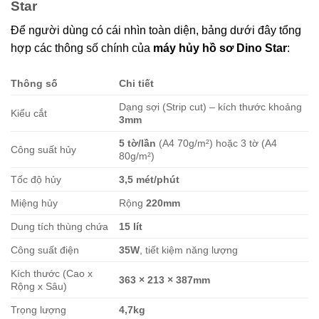
Star
Để người dùng có cái nhìn toàn diện, bảng dưới đây tổng
hợp các thông số chính của
máy hủy hồ sơ Dino Star
:
Thông số
Chi tiết
Dạng sợi (Strip cut) – kích thước khoảng
Kiểu cắt
3mm
5 tờ/lần
(A4 70g/m²) hoặc 3 tờ (A4
Công suất hủy
80g/m²)
Tốc độ hủy
3,5 mét/phút
Miệng hủy
Rộng
220mm
Dung tích thùng chứa
15 lít
Công suất điện
35W
, tiết kiệm năng lượng
Kích thước (Cao x
363 × 213 × 387mm
Rộng x Sâu)
Trọng lượng
4,7kg