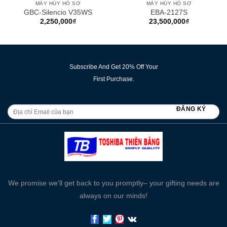
MÁY HỦY HỒ SƠ
MÁY HỦY HỒ SƠ
GBC-Silencio V35WS
EBA-2127S
2,250,000
₫
23,500,000
₫
Subscribe And Get 20% Off Your
First Purchase.
We promise we’ll get back to you promptly– your gifting needs are
always on our minds!