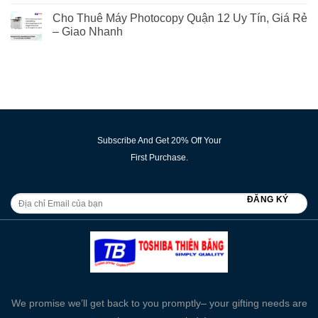
Cho Thuê Máy Photocopy Quận 12 Uy Tín, Giá Rẻ
– Giao Nhanh
Subscribe And Get 20% Off Your
First Purchase.
We promise we’ll get back to you promptly– your gifting needs are