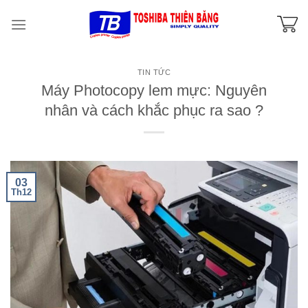
Skip
to
content
TIN TỨC
Máy Photocopy lem mực: Nguyên
nhân và cách khắc phục ra sao ?
03
Th12