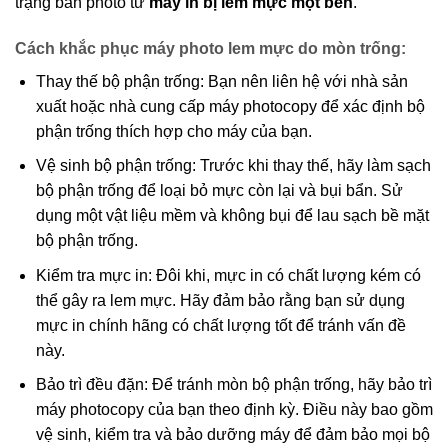
trạng bản photo từ
máy in bị lem mực một bên
.
Cách khắc phục máy photo lem mực do mòn trống:
Thay thế bộ phận trống: Bạn nên liên hệ với nhà sản
xuất hoặc nhà cung cấp máy photocopy để xác định bộ
phận trống thích hợp cho máy của bạn.
Vệ sinh bộ phận trống: Trước khi thay thế, hãy làm sạch
bộ phận trống để loại bỏ mực còn lại và bụi bẩn. Sử
dụng một vật liệu mềm và không bụi để lau sạch bề mặt
bộ phận trống.
Kiểm tra mực in: Đôi khi, mực in có chất lượng kém có
thể gây ra lem mực. Hãy đảm bảo rằng bạn sử dụng
mực in chính hãng có chất lượng tốt để tránh vấn đề
này.
Bảo trì đều đặn: Để tránh mòn bộ phận trống, hãy bảo trì
máy photocopy của bạn theo định kỳ. Điều này bao gồm
vệ sinh, kiểm tra và bảo dưỡng máy để đảm bảo mọi bộ