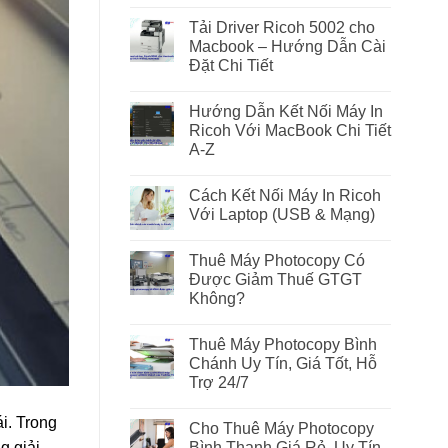
Tải Driver Ricoh 5002 cho
Macbook – Hướng Dẫn Cài
Đặt Chi Tiết
Hướng Dẫn Kết Nối Máy In
Ricoh Với MacBook Chi Tiết
A-Z
Cách Kết Nối Máy In Ricoh
Với Laptop (USB & Mạng)
Thuê Máy Photocopy Có
Được Giảm Thuế GTGT
Không?
Thuê Máy Photocopy Bình
Chánh Uy Tín, Giá Tốt, Hỗ
Trợ 24/7
i. Trong
Cho Thuê Máy Photocopy
Bình Thạnh Giá Rẻ, Uy Tín,
g giải