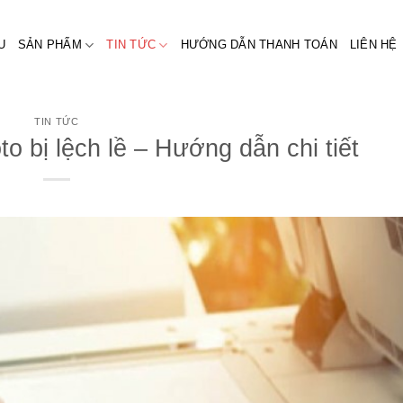
U
SẢN PHẨM
TIN TỨC
HƯỚNG DẪN THANH TOÁN
LIÊN HỆ
TIN TỨC
o bị lệch lề – Hướng dẫn chi tiết