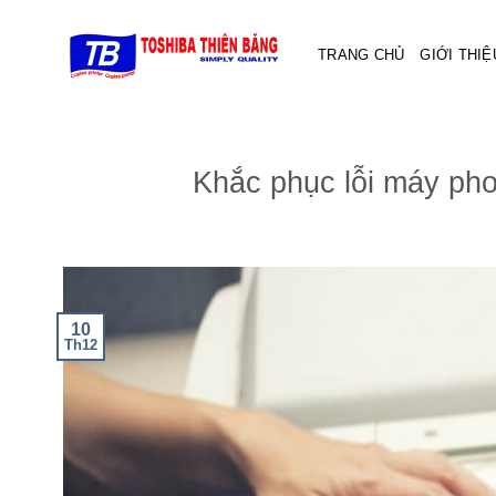
Skip
to
TRANG CHỦ
GIỚI THIỆ
content
Khắc phục lỗi máy phot
10
Th12