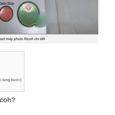
set máy photo Ricoh chi tiết
o từng bước)
icoh?