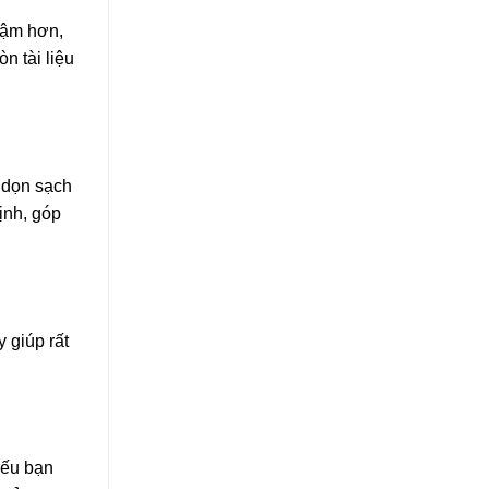
hậm hơn,
n tài liệu
u dọn sạch
ịnh, góp
 giúp rất
Nếu bạn