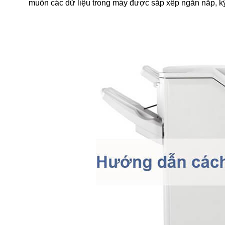
muốn các dữ liệu trong máy được sắp xếp ngăn nắp, kỹ th