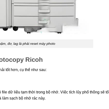
ậm, đơ, lag là phải reset máy photo
hotocopy Ricoh
ải tốt hơn, cụ thể như sau:
ile dữ liệu tạm thời trong bộ nhớ. Việc tích lũy phổ thông sẽ t
à làm sạch bộ nhớ rác này.