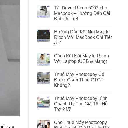
Tải Driver Ricoh 5002 cho
Macbook – Hướng Dẫn Cài
Đặt Chi Tiết
Hướng Dẫn Kết Nối Máy In
Ricoh Với MacBook Chi Tiết
A-Z
Cách Kết Nối Máy In Ricoh
Với Laptop (USB & Mạng)
Thuê Máy Photocopy Có
Được Giảm Thuế GTGT
Không?
Thuê Máy Photocopy Bình
Chánh Uy Tín, Giá Tốt, Hỗ
Trợ 24/7
Cho Thuê Máy Photocopy
hế, sau
Bình Thạnh Giá Rẻ, Uy Tín,