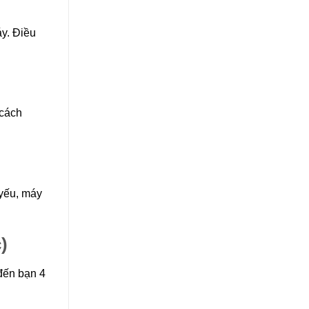
áy. Điều
 cách
 yếu, máy
)
đến bạn 4