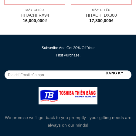
MÁY CHIẾU
MÁY CHIẾU
HITACHI RX94
HITACHI DX300
16,000,000
₫
17,800,000
₫
Subscribe And Get 20% Off Your
First Purchase.
We promise we’ll get back to you promptly– your gifting needs are
always on our minds!