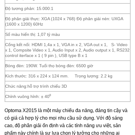
Độ tương phản: 15.000:1
Độ phân giải thực: XGA (1024 x 768) Độ phân giải nén: UXGA
(1600 x 1200) 60Hz
Số màu hiển thị: 1,07 tỷ màu
Cổng kết nối:
HDMI 1,4a x 1
, VGA in x 2, VGA out x 1, S- Video
x 1, Compsite Video x 1, Audio Input x 2, Audio output x 1, RS232
control iterface x 1 ( 9 pin ), USB type B x 1
Bóng đèn: 190W. Tuổi thọ bóng đèn: 6500 giờ
Kích thước: 316 x 224 x 124 mm. Trọng lượng: 2.2 kg
Chức năng:
hỗ trợ trình chiếu 3D
Chỉnh vuông hỉnh:
±
40
⁰
Optoma X2015 là một máy chiếu đa năng, đáng tin cậy và
có giá cả hợp lý cho mọi nhu cầu sử dụng. Với độ sáng
cao, độ phân giải ổn định và các tính năng ưu việt, sản
phẩm này chính là sự lựa chọn lý tưởng cho những ai