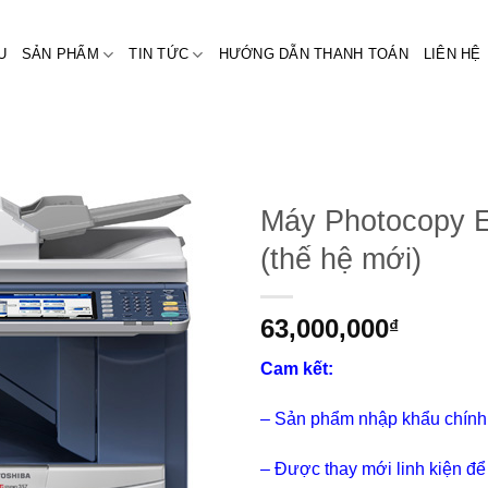
U
SẢN PHẨM
TIN TỨC
HƯỚNG DẪN THANH TOÁN
LIÊN HỆ
Máy Photocopy 
(thế hệ mới)
63,000,000
₫
Cam kết:
– Sản phẩm nhập khẩu chính
– Được thay mới linh kiện đ