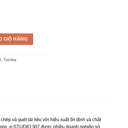
O GIỎ HÀNG
I
,
Toshiba
p và quét tài liệu với hiệu suất ổn định và chất
otocopy e-STUDIO 307 được nhiều doanh nghiệp sử