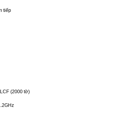
n tiếp
 LCF (2000 tờ)
1.2GHz