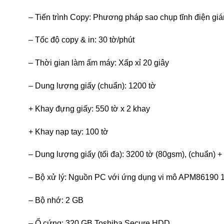
– Tiến trình Copy: Phương pháp sao chụp tĩnh điện giá
– Tốc độ copy & in: 30 tờ/phút
– Thời gian làm ấm máy: Xấp xỉ 20 giây
– Dung lượng giấy (chuẩn): 1200 tờ
+ Khay đựng giấy: 550 tờ x 2 khay
+ Khay nạp tay: 100 tờ
– Dung lượng giấy (tối đa): 3200 tờ (80gsm), (chuẩn) +
– Bộ xử lý: Nguồn PC với ứng dụng vi mô APM86190 
– Bộ nhớ: 2 GB
– Ổ cứng: 320 GB Toshiba Secure HDD